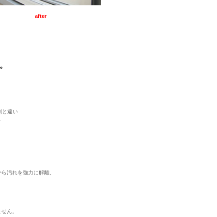
after
。
剤と違い
。
から汚れを強力に解離、
ません。