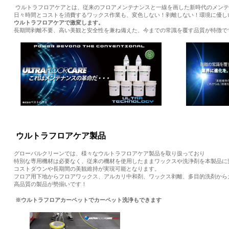
ウルトラフロアケアとは、従来のフロアメンテナンスと一線を画した新時代のメンテ
日々時間とコストを消費するワックス作業も、変色しない！剥離しない！環境に優し
ウルトラフロアケアで激変します。
長期間剥離不要、高い美観と安全性を兼ね備えた、今までの常識を覆す品質が特徴で
ウルトラフロアケア製品
グローバルクリーンでは、様々なウルトラフロアケア製品を取り扱っており
特別な専用機材は必要なく、従来の機材を使用したままワックスや洗浄剤を本製品に
コストダウンや長期間の美観維持が実現可能となります。
フロア用下地からフロアワックス、アルカリ中和剤、ワックス剥離、多目的洗剤から
高品質の製品が勢揃いです！
※ウルトラフロアカーペットでカーペット洗浄もできます