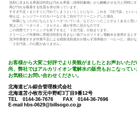
洗剤に含まれる界面活性剤は汚れを界面（清掃対象物）から解離させる力と同時にす
再び汚れを吸着する性質を併せ持っています。
すすぎ不足＝またすぐに汚れてしまうということになり、これを「2次汚染」といい
例えば、レンジフードのカバーなどをご自分でクリーニングした場合、
「綺麗になったのになんとなくベタついている」などといったことがよくあると思い
実はこの「ベタベタ」「ヌルヌル」感が非常に厄介なのです。
この状態でクリーニングを終了すると「２次汚染」が始まります。
クリーニング作業時に界面活性剤を含まない強アルカリイオン電解水を使用するとす
洗浄作業後すすぎ作業不足による残留洗剤成分が残らず清掃後の「べたべた」感がな
「２次汚染」の心配がありません。
お客様から大変ご好評でより美観がましたとお声おいただ
尚、弊社ではアルカリイオン電解水の販売もおこなってい
お気軽にお問い合わせください。
北海道ビル綜合管理株式会社
北海道苫小牧市元中野町3丁目9番12号
TEL 0144-36-7676 FAX 0144-36-7696
E-mail hbs-0629@billsogo.co.jp