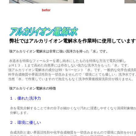
befor
弊社ではアルカリイオン電解水を作業時に使用しています
強アルカリイオン電解水は非常に強い洗浄力を持った「水」です。
水道水を特殊なフィールターを通し純水にしたものを特殊な方法で電気分解し
ｐH１３．１まで高めた自然界には存在しない強力な洗浄力をもった「水」です。
強アルカリイオン電解水の成分は99・9パーセント「水」です。一般的な化学合成洗
科学合成物質や界面活性剤を一切含みませんので「環境にとても優しい」洗浄水です
当然「水」で作業していますので泡立ちもなく洗浄作業後残留洗剤分が残りません。
強アルカリイオン電解水の特徴
１．優れた洗浄力
水を電気分解することで水の分子が細かくなり汚れに浸透しやすくなり清掃対象物
分解します。
２．環境に優しい
合成洗剤と違い界面活性剤や化学合成物質を一切含みませんので環境に負担をかけ