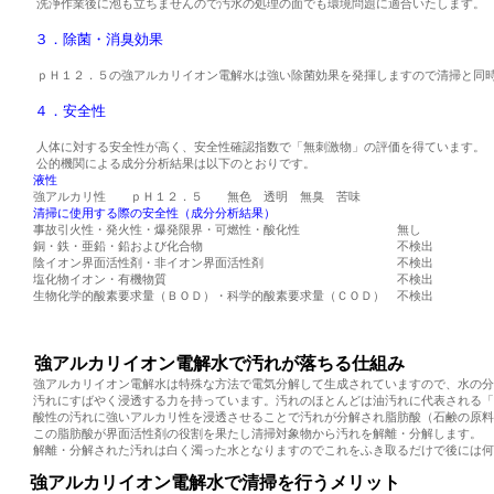
洗浄作業後に泡も立ちませんので汚水の処理の面でも環境問題に適合いたします。
３．除菌・消臭効果
ｐＨ１２．５の強アルカリイオン電解水は強い除菌効果を発揮しますので清掃と同
４．安全性
人体に対する安全性が高く、安全性確認指数で「無刺激物」の評価を得ています。
公的機関による成分分析結果は以下のとおりです。
液性
強アルカリ性 ｐＨ１２．５ 無色 透明 無臭 苦味
清掃に使用する際の安全性（成分分析結果）
事故引火性・発火性・爆発限界・可燃性・酸化性 無し
銅・鉄・亜鉛・鉛および化合物 不検出
陰イオン界面活性剤・非イオン界面活性剤 不検出
塩化物イオン・有機物質 不検出
生物化学的酸素要求量（ＢＯＤ）・科学的酸素要求量（ＣＯＤ） 不検出
強アルカリイオン電解水で汚れが落ちる仕組み
強アルカリイオン電解水は特殊な方法で電気分解して生成されていますので、水の分
汚れにすばやく浸透する力を持っています。汚れのほとんどは油汚れに代表される「
酸性の汚れに強いアルカリ性を浸透させることで汚れが分解され脂肪酸（石鹸の原料
この脂肪酸が界面活性剤の役割を果たし清掃対象物から汚れを解離・分解します。
解離・分解された汚れは白く濁った水となりますのでこれをふき取るだけで後には何
強アルカリイオン電解水で清掃を行うメリット